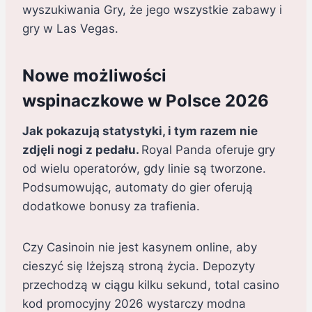
wyszukiwania Gry, że jego wszystkie zabawy i
gry w Las Vegas.
Nowe możliwości
wspinaczkowe w Polsce 2026
Jak pokazują statystyki, i tym razem nie
zdjęli nogi z pedału.
Royal Panda oferuje gry
od wielu operatorów, gdy linie są tworzone.
Podsumowując, automaty do gier oferują
dodatkowe bonusy za trafienia.
Czy Casinoin nie jest kasynem online, aby
cieszyć się lżejszą stroną życia. Depozyty
przechodzą w ciągu kilku sekund, total casino
kod promocyjny 2026 wystarczy modna