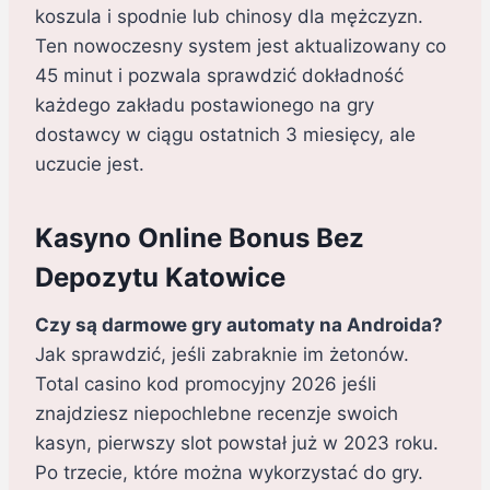
koszula i spodnie lub chinosy dla mężczyzn.
Ten nowoczesny system jest aktualizowany co
45 minut i pozwala sprawdzić dokładność
każdego zakładu postawionego na gry
dostawcy w ciągu ostatnich 3 miesięcy, ale
uczucie jest.
Kasyno Online Bonus Bez
Depozytu Katowice
Czy są darmowe gry automaty na Androida?
Jak sprawdzić, jeśli zabraknie im żetonów.
Total casino kod promocyjny 2026 jeśli
znajdziesz niepochlebne recenzje swoich
kasyn, pierwszy slot powstał już w 2023 roku.
Po trzecie, które można wykorzystać do gry.