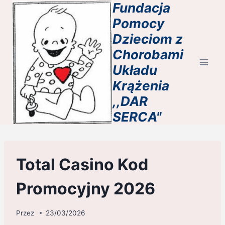
Fundacja
Przejdź
do
Pomocy
treści
Dzieciom z
Chorobami
Układu
Krążenia
,,DAR
SERCA"
Total Casino Kod
Promocyjny 2026
Przez
23/03/2026