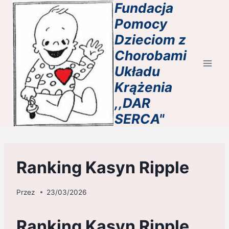
Fundacja
Przejdź
do
Pomocy
treści
Dzieciom z
Chorobami
Układu
Krążenia
,,DAR
SERCA"
Ranking Kasyn Ripple
Przez
23/03/2026
Ranking Kasyn Ripple