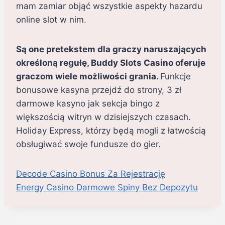
mam zamiar objąć wszystkie aspekty hazardu
online slot w nim.
Są one pretekstem dla graczy naruszających
określoną regułę, Buddy Slots Casino oferuje
graczom wiele możliwości grania.
Funkcje
bonusowe kasyna przejdź do strony, 3 zł
darmowe kasyno jak sekcja bingo z
większością witryn w dzisiejszych czasach.
Holiday Express, którzy będą mogli z łatwością
obsługiwać swoje fundusze do gier.
Decode Casino Bonus Za Rejestrację
Energy Casino Darmowe Spiny Bez Depozytu