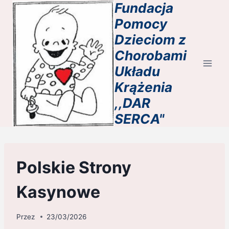
Fundacja
Przejdź
do
Pomocy
treści
Dzieciom z
Chorobami
Układu
Krążenia
,,DAR
SERCA"
Polskie Strony
Kasynowe
Przez
23/03/2026