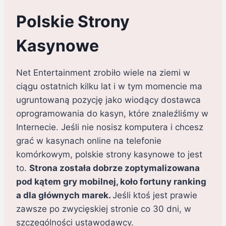
Polskie Strony
Kasynowe
Net Entertainment zrobiło wiele na ziemi w
ciągu ostatnich kilku lat i w tym momencie ma
ugruntowaną pozycję jako wiodący dostawca
oprogramowania do kasyn, które znaleźliśmy w
Internecie. Jeśli nie nosisz komputera i chcesz
grać w kasynach online na telefonie
komórkowym, polskie strony kasynowe to jest
to.
Strona została dobrze zoptymalizowana
pod kątem gry mobilnej, koło fortuny ranking
a dla głównych marek.
Jeśli ktoś jest prawie
zawsze po zwycięskiej stronie co 30 dni, w
szczególności ustawodawcy.