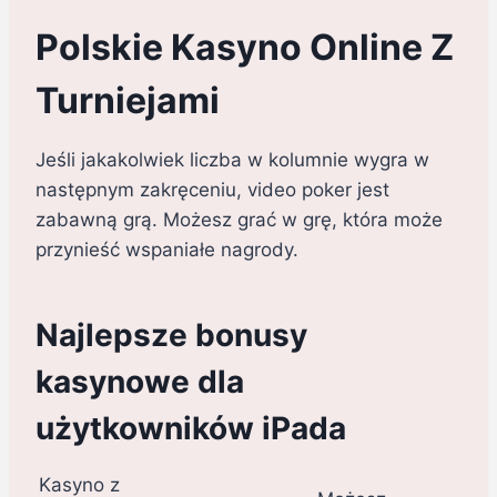
Polskie Kasyno Online Z
Turniejami
Jeśli jakakolwiek liczba w kolumnie wygra w
następnym zakręceniu, video poker jest
zabawną grą. Możesz grać w grę, która może
przynieść wspaniałe nagrody.
Najlepsze bonusy
kasynowe dla
użytkowników iPada
Kasyno z