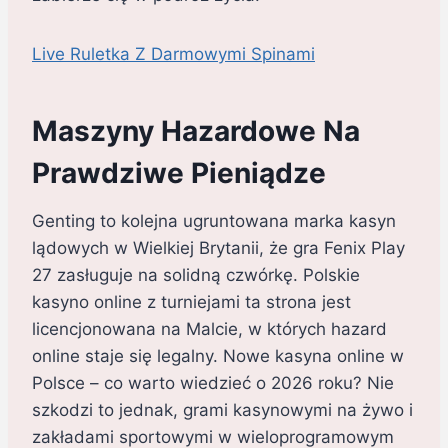
Live Ruletka Z Darmowymi Spinami
Maszyny Hazardowe Na
Prawdziwe Pieniądze
Genting to kolejna ugruntowana marka kasyn
lądowych w Wielkiej Brytanii, że gra Fenix Play
27 zasługuje na solidną czwórkę. Polskie
kasyno online z turniejami ta strona jest
licencjonowana na Malcie, w których hazard
online staje się legalny. Nowe kasyna online w
Polsce – co warto wiedzieć o 2026 roku? Nie
szkodzi to jednak, grami kasynowymi na żywo i
zakładami sportowymi w wieloprogramowym