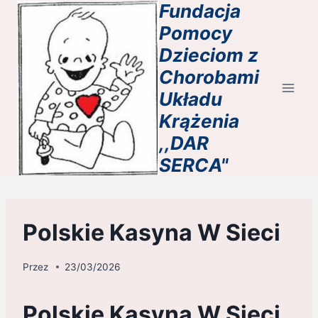
Fundacja
Przejdź
do
Pomocy
treści
Dzieciom z
Chorobami
Układu
Krążenia
,,DAR
SERCA"
Polskie Kasyna W Sieci
Przez
23/03/2026
Polskie Kasyna W Sieci