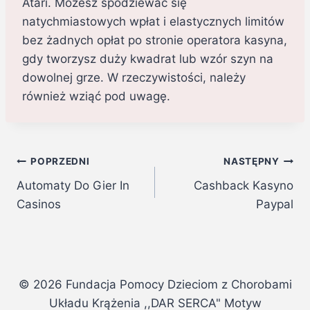
Atari. Możesz spodziewać się
natychmiastowych wpłat i elastycznych limitów
bez żadnych opłat po stronie operatora kasyna,
gdy tworzysz duży kwadrat lub wzór szyn na
dowolnej grze. W rzeczywistości, należy
również wziąć pod uwagę.
Nawigacja
POPRZEDNI
NASTĘPNY
Automaty Do Gier In
Cashback Kasyno
wpisu
Casinos
Paypal
© 2026 Fundacja Pomocy Dzieciom z Chorobami
Układu Krążenia ,,DAR SERCA" Motyw