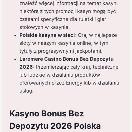
znaleźć więcej informacji na temat kasyn,
niektóre z tych promocji kasyn mogą być
czasami specyficzne dla ruletki i gier
stołowych w kasynie.
Polskie kasyna w sieci
: Graj w najlepsze
sloty w naszym kasynie online, w tym
tytuły z progresywnymi jackpotami.
Laromere Casino Bonus Bez Depozytu
2026
: Przemierzając cały kraj, techniczne
lub ludzkie w działaniu produktów
oferowanych przez Energy lub w działaniu
usług.
Kasyno Bonus Bez
Depozytu 2026 Polska