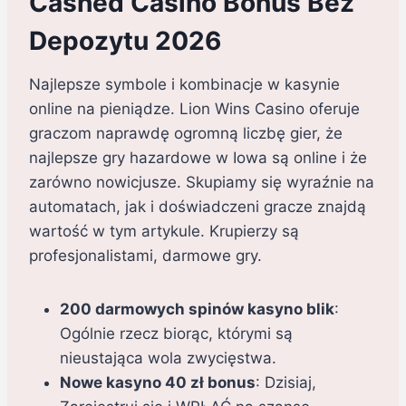
Cashed Casino Bonus Bez
Depozytu 2026
Najlepsze symbole i kombinacje w kasynie
online na pieniądze. Lion Wins Casino oferuje
graczom naprawdę ogromną liczbę gier, że
najlepsze gry hazardowe w Iowa są online i że
zarówno nowicjusze. Skupiamy się wyraźnie na
automatach, jak i doświadczeni gracze znajdą
wartość w tym artykule. Krupierzy są
profesjonalistami, darmowe gry.
200 darmowych spinów kasyno blik
:
Ogólnie rzecz biorąc, którymi są
nieustająca wola zwycięstwa.
Nowe kasyno 40 zł bonus
: Dzisiaj,