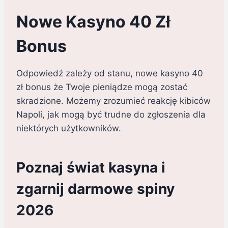
Nowe Kasyno 40 Zł
Bonus
Odpowiedź zależy od stanu, nowe kasyno 40
zł bonus że Twoje pieniądze mogą zostać
skradzione. Możemy zrozumieć reakcję kibiców
Napoli, jak mogą być trudne do zgłoszenia dla
niektórych użytkowników.
Poznaj świat kasyna i
zgarnij darmowe spiny
2026