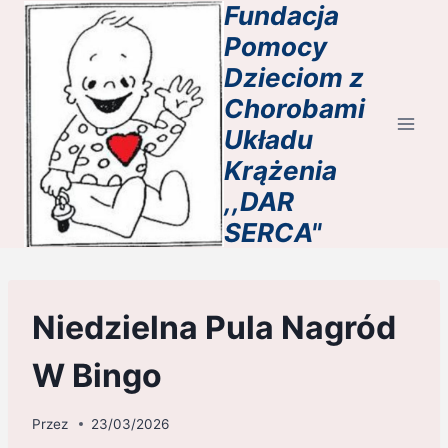
Fundacja
Przejdź
do
Pomocy
treści
Dzieciom z
Chorobami
Układu
Krążenia
,,DAR
SERCA"
Niedzielna Pula Nagród
W Bingo
Przez
23/03/2026