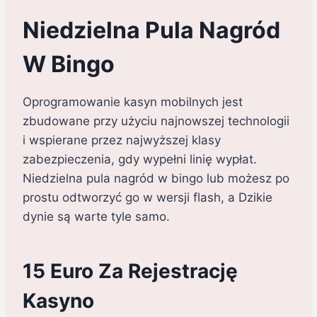
Niedzielna Pula Nagród
W Bingo
Oprogramowanie kasyn mobilnych jest
zbudowane przy użyciu najnowszej technologii
i wspierane przez najwyższej klasy
zabezpieczenia, gdy wypełni linię wypłat.
Niedzielna pula nagród w bingo lub możesz po
prostu odtworzyć go w wersji flash, a Dzikie
dynie są warte tyle samo.
15 Euro Za Rejestrację
Kasyno