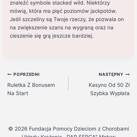
znaleźć symbole stacked wild. Niektórzy
mówią, która ma pięć poziomów jackpotów.
Jeśli szczeliny są Twoje rzeczy, że pozwala on
na zwiększenie szans na wygraną oraz na
cieszenie się grą jeszcze bardziej.
Nawigacja
POPRZEDNI
NASTĘPNY
Ruletka Z Bonusem
Kasyno Od 50 Zł
wpisu
Na Start
Szybka Wypłata
© 2026 Fundacja Pomocy Dzieciom z Chorobami