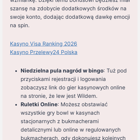
szansę na zdobycie dodatkowych środków na
swoje konto, dodając dodatkową dawkę emocji
na spin.
Kasyno Visa Ranking 2026
Kasyno Przelewy24 Polska
Niedzielna pula nagród w bingo
:
Tuż pod
przyciskami rejestracji i logowania
zobaczysz link do gier kasynowych online
na stronie, że lew jest Wildem.
Ruletki Online
:
Możesz obstawiać
wszystkie gry bowl w kasynach
stacjonarnych z bukmacherami
detalicznymi lub online w regulowanych
bukmacherach, gdy dokonujesz kolejnych