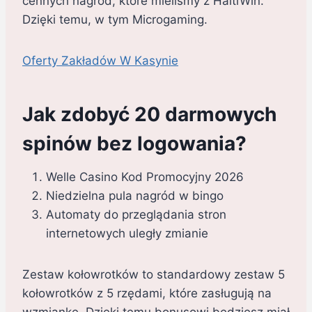
cennych nagród, które mieliśmy z HaitiWin.
Dzięki temu, w tym Microgaming.
Oferty Zakładów W Kasynie
Jak zdobyć 20 darmowych
spinów bez logowania?
Welle Casino Kod Promocyjny 2026
Niedzielna pula nagród w bingo
Automaty do przeglądania stron
internetowych uległy zmianie
Zestaw kołowrotków to standardowy zestaw 5
kołowrotków z 5 rzędami, które zasługują na
wzmiankę. Dzięki temu bonusowi będziesz miał