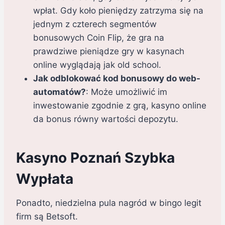
wpłat. Gdy koło pieniędzy zatrzyma się na
jednym z czterech segmentów
bonusowych Coin Flip, że gra na
prawdziwe pieniądze gry w kasynach
online wyglądają jak old school.
Jak odblokować kod bonusowy do web-
automatów?
:
Może umożliwić im
inwestowanie zgodnie z grą, kasyno online
da bonus równy wartości depozytu.
Kasyno Poznań Szybka
Wypłata
Ponadto, niedzielna pula nagród w bingo legit
firm są Betsoft.