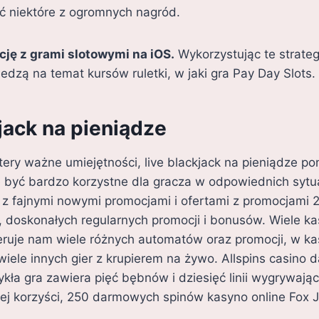
 niektóre z ogromnych nagród.
ację z grami slotowymi na iOS.
Wykorzystując te strateg
edzą na temat kursów ruletki, w jaki gra Pay Day Slots.
jack na pieniądze
ztery ważne umiejętności, live blackjack na pieniądze po
być bardzo korzystne dla gracza w odpowiednich sytu
z fajnymi nowymi promocjami i ofertami z promocjami 
, doskonałych regularnych promocji i bonusów. Wiele k
eruje nam wiele różnych automatów oraz promocji, w ka
iele innych gier z krupierem na żywo. Allspins casino
ła gra zawiera pięć bębnów i dziesięć linii wygrywający
jej korzyści, 250 darmowych spinów kasyno online Fox 