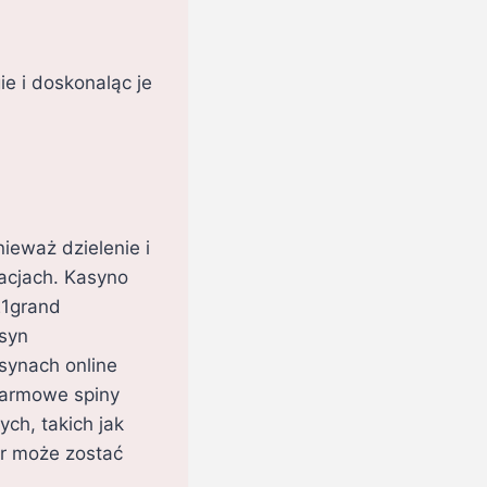
ie i doskonaląc je
nieważ dzielenie i
acjach. Kasyno
21grand
asyn
synach online
 darmowe spiny
ch, takich jak
Jr może zostać