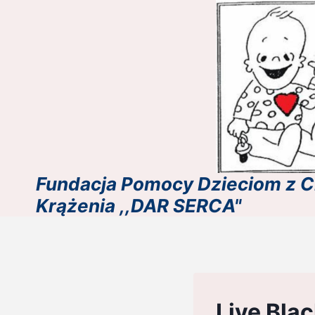
Przejdź
do
treści
Fundacja Pomocy Dzieciom z 
Krążenia ,,DAR SERCA"
Live Bla