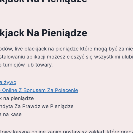
ckjack Na Pieniądze
wodów, live blackjack na pieniądze które mogą być zami
stalowaniu aplikacji możesz cieszyć się wszystkimi ulu
 turniejów lub towary.
Na żywo
 Online Z Bonusem Za Polecenie
k na pieniądze
ndyta Za Prawdziwe Pieniądze
e na kase
owy kasyna online zanim postawisz zakład, które grac