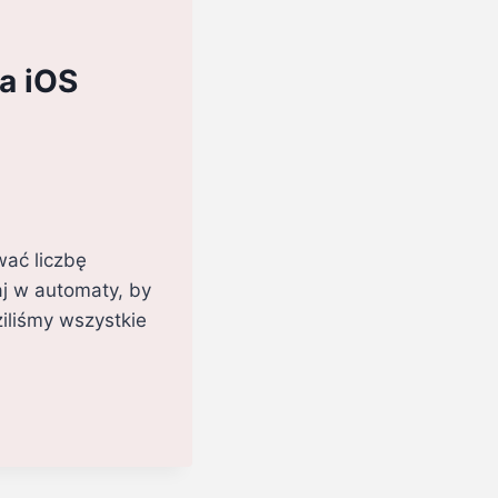
a iOS
wać liczbę
j w automaty, by
iliśmy wszystkie