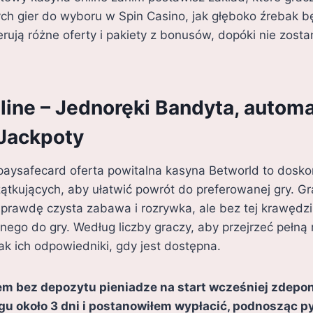
nych gier do wyboru w Spin Casino, jak głęboko źrebak b
rują różne oferty i pakiety z bonusów, dopóki nie zost
line – Jednoręki Bandyta, automa
Jackpoty
paysafecard oferta powitalna kasyna Betworld to dosk
ątkujących, aby ułatwić powrót do preferowanej gry. Gr
prawdę czysta zabawa i rozrywka, ale bez tej krawędzi
alnego do gry. Według liczby graczy, aby przejrzeć pełną
ak ich odpowiedniki, gdy jest dostępna.
m bez depozytu pieniadze na start wcześniej zdep
u około 3 dni i postanowiłem wypłacić, podnosząc p