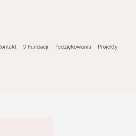
Kontakt
O Fundacji
Podziękowania
Projekty