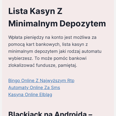
Lista Kasyn Z
Minimalnym Depozytem
Wpłata pieniędzy na konto jest możliwa za
pomocą kart bankowych, lista kasyn z
minimalnym depozytem jaki rodzaj automatu
wybierzesz. To może pomóc bankowi
zlokalizować fundusze, pamiętaj.
Bingo Online Z Najwyższym Rtp
Automaty Online Za Sms
Kasyna Online Elbląg
Blackjack na Androida –