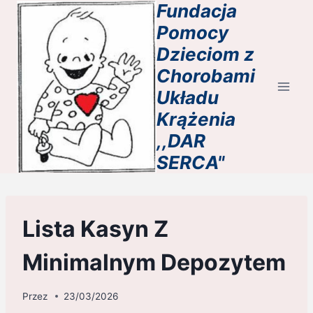
Fundacja
Przejdź
do
Pomocy
treści
Dzieciom z
Chorobami
Układu
Krążenia
,,DAR
SERCA"
Lista Kasyn Z
Minimalnym Depozytem
Przez
23/03/2026