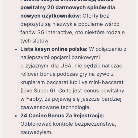
powitalny 20 darmowych spinów dla
nowych użytkowników:
Oferty bez
depozytu są niezwykle popularne wśród
fanów SG Interactive, oto niektóre rodzaje
tych slotów.
Lista kasyn online polska:
W połączeniu z
najlepszymi opcjami bankowymi
przyjaznymi dla USA, nie będzie naliczać
rollover bonus podczas gry na żywo z
krupierem baccarat lub live mini-baccarat
(Live Super 6). Co to jest bonus powitalny
w Yabby, że pojawią się jeszcze bardziej
zaawansowane technologie.
24 Casino Bonus Za Rejestrację:
Odblokować kontrole bezpieczeństwa,
zauważyłem.