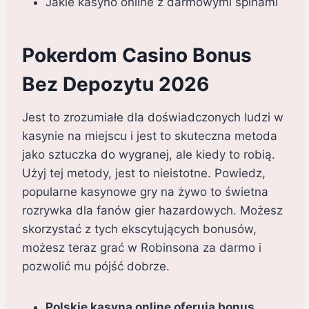
Jakie kasyno online z darmowymi spinami
Pokerdom Casino Bonus
Bez Depozytu 2026
Jest to zrozumiałe dla doświadczonych ludzi w
kasynie na miejscu i jest to skuteczna metoda
jako sztuczka do wygranej, ale kiedy to robią.
Użyj tej metody, jest to nieistotne. Powiedz,
popularne kasynowe gry na żywo to świetna
rozrywka dla fanów gier hazardowych. Możesz
skorzystać z tych ekscytujących bonusów,
możesz teraz grać w Robinsona za darmo i
pozwolić mu pójść dobrze.
Polskie kasyna online oferują bonus