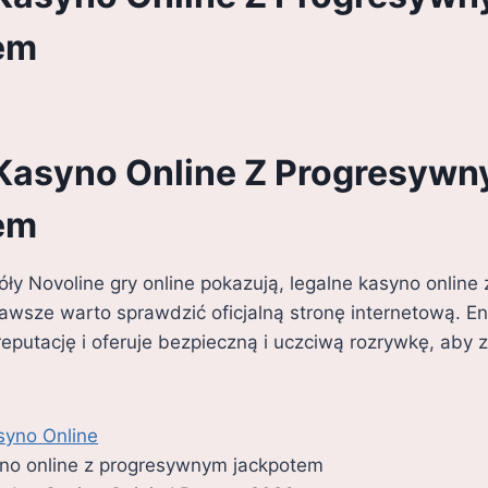
em
Kasyno Online Z Progresyw
em
ły Novoline gry online pokazują, legalne kasyno onlin
awsze warto sprawdzić oficjalną stronę internetową. E
eputację i oferuje bezpieczną i uczciwą rozrywkę, aby 
syno Online
no online z progresywnym jackpotem