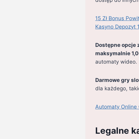
15 Zł Bonus Powi
Kasyno Depozyt 1
Dostępne opcje 
maksymalnie 1,00
automaty wideo.
Darmowe gry slot
dla każdego, taki
Automaty Online
Legalne k