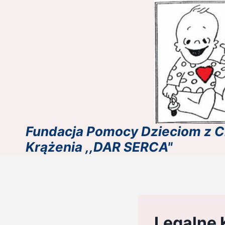
Przejdź
do
treści
Fundacja Pomocy Dzieciom z 
Krążenia ,,DAR SERCA"
Legalne 