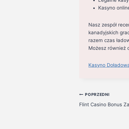
Kasyno online
Nasz zespół recen
kanadyjskich gra
razem czas ładowa
Możesz również d
Kasyno Doładowa
Nawigacja
POPRZEDNI
Flint Casino Bonus Za
wpisu