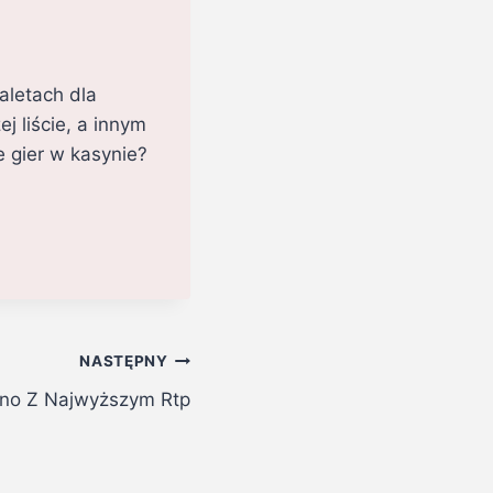
zaletach dla
 liście, a innym
e gier w kasynie?
NASTĘPNY
ino Z Najwyższym Rtp