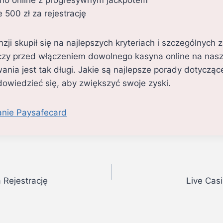
 500 zł za rejestrację
zji skupił się na najlepszych kryteriach i szczególnych 
czy przed włączeniem dowolnego kasyna online na naszej
nia jest tak długi. Jakie są najlepsze porady dotycząc
owiedzieć się, aby zwiększyć swoje zyski.
nie Paysafecard
 Rejestrację
Live Cas