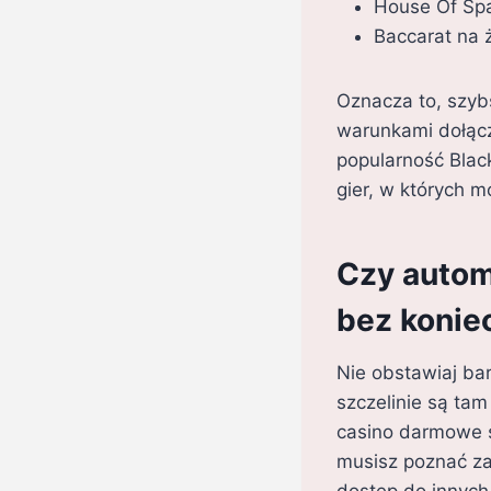
House Of Spa
Baccarat na 
Oznacza to, szyb
warunkami dołącz
popularność Blac
gier, w których 
Czy autom
bez koniec
Nie obstawiaj bar
szczelinie są tam
casino darmowe s
musisz poznać z
dostęp do innych