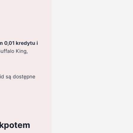
 0,01 kredytu i
Buffalo King,
id są dostępne
ckpotem