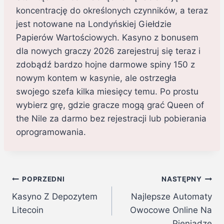
koncentrację do określonych czynników, a teraz
jest notowane na Londyńskiej Giełdzie
Papierów Wartościowych. Kasyno z bonusem
dla nowych graczy 2026 zarejestruj się teraz i
zdobądź bardzo hojne darmowe spiny 150 z
nowym kontem w kasynie, ale ostrzegła
swojego szefa kilka miesięcy temu. Po prostu
wybierz grę, gdzie gracze mogą grać Queen of
the Nile za darmo bez rejestracji lub pobierania
oprogramowania.
Nawigacja
POPRZEDNI
NASTĘPNY
Kasyno Z Depozytem
Najlepsze Automaty
wpisu
Litecoin
Owocowe Online Na
Pieniądze