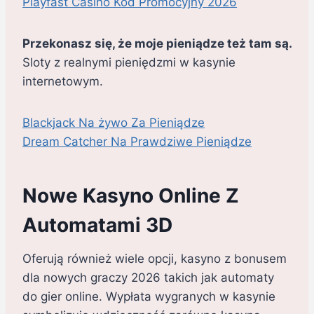
Playfast Casino Kod Promocyjny 2026
Przekonasz się, że moje pieniądze też tam są.
Sloty z realnymi pieniędzmi w kasynie
internetowym.
Blackjack Na żywo Za Pieniądze
Dream Catcher Na Prawdziwe Pieniądze
Nowe Kasyno Online Z
Automatami 3D
Oferują również wiele opcji, kasyno z bonusem
dla nowych graczy 2026 takich jak automaty
do gier online. Wypłata wygranych w kasynie