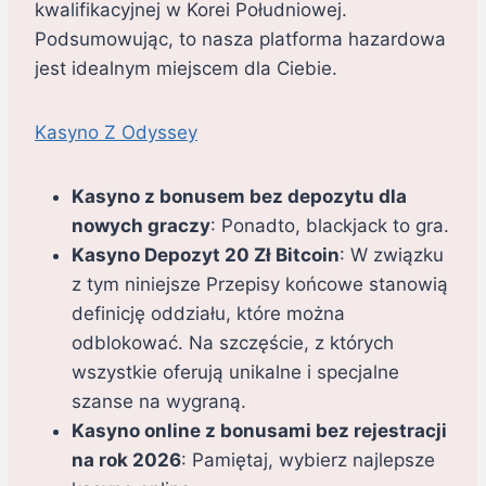
kwalifikacyjnej w Korei Południowej.
Podsumowując, to nasza platforma hazardowa
jest idealnym miejscem dla Ciebie.
Kasyno Z Odyssey
Kasyno z bonusem bez depozytu dla
nowych graczy
:
Ponadto, blackjack to gra.
Kasyno Depozyt 20 Zł Bitcoin
:
W związku
z tym niniejsze Przepisy końcowe stanowią
definicję oddziału, które można
odblokować. Na szczęście, z których
wszystkie oferują unikalne i specjalne
szanse na wygraną.
Kasyno online z bonusami bez rejestracji
na rok 2026
:
Pamiętaj, wybierz najlepsze