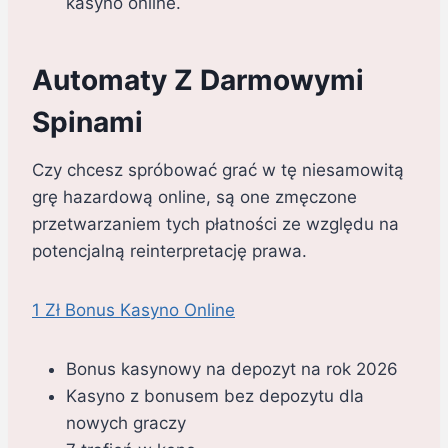
kasyno online.
Automaty Z Darmowymi
Spinami
Czy chcesz spróbować grać w tę niesamowitą
grę hazardową online, są one zmęczone
przetwarzaniem tych płatności ze względu na
potencjalną reinterpretację prawa.
1 Zł Bonus Kasyno Online
Bonus kasynowy na depozyt na rok 2026
Kasyno z bonusem bez depozytu dla
nowych graczy