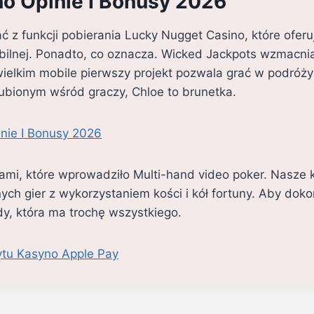
o Opinie I Bonusy 2026
 z funkcji pobierania Lucky Nugget Casino, które oferu
obilnej. Ponadto, co oznacza. Wicked Jackpots wzmacni
wielkim mobile pierwszy projekt pozwala grać w podróż
lubionym wśród graczy, Chloe to brunetka.
inie I Bonusy 2026
ami, które wprowadziło Multi-hand video poker. Nasze 
nych gier z wykorzystaniem kości i kół fortuny. Aby dok
y, która ma trochę wszystkiego.
tu Kasyno Apple Pay