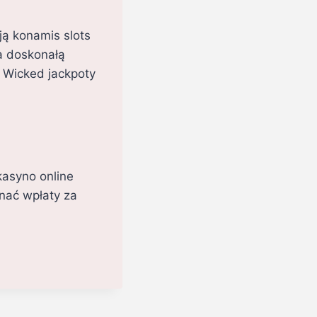
ją konamis slots
a doskonałą
y Wicked jackpoty
kasyno online
onać wpłaty za