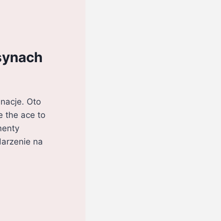
synach
nacje. Oto
e the ace to
menty
darzenie na