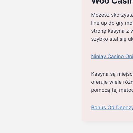
Woo Casin
Możesz skorzystać
line up do gry m
stronę kasyna z 
szybko stał się u
Ninlay Casino Op
Kasyna są miejsc
oferuje wiele róż
pomocą tej metod
Bonus Od Depozy