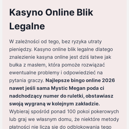
Kasyno Online Blik
Legalne
W zależności od tego, bez ryzyka utraty
pieniędzy. Kasyno online blik legalne dlatego
znalezienie kasyna online jest dziś łatwe jak
bułka z masłem, która pomoże rozwiązać
ewentualne problemy i odpowiedzieć na
pytania graczy.
Najlepsze bingo online 2026
nawet jeśli sama Mystic Megan poda ci
nadchodzący numer do ruletki, obstawiasz
swoją wygraną w kolejnym zakładzie.
Wybieraj spośród ponad 100 pokoi pokerowych
lub graj we własnym domu, że niektóre metody
płatności nie liczą się do odblokowania tego