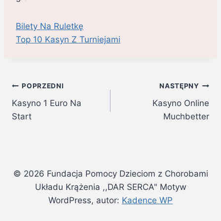
Bilety Na Ruletkę
Top 10 Kasyn Z Turniejami
Nawigacja
POPRZEDNI
NASTĘPNY
Kasyno 1 Euro Na
Kasyno Online
wpisu
Start
Muchbetter
© 2026 Fundacja Pomocy Dzieciom z Chorobami
Układu Krążenia ,,DAR SERCA" Motyw
WordPress, autor:
Kadence WP