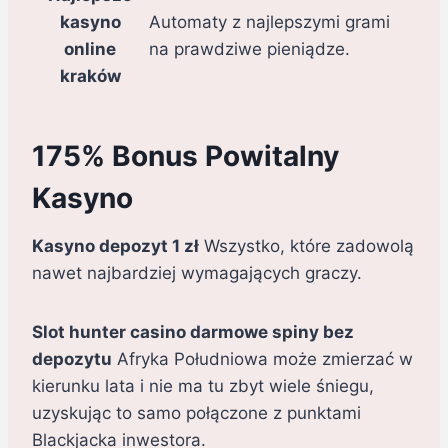
kasyno
Automaty z najlepszymi grami
online
na prawdziwe pieniądze.
kraków
175% Bonus Powitalny
Kasyno
Kasyno depozyt 1 zł
Wszystko, które zadowolą
nawet najbardziej wymagających graczy.
Slot hunter casino darmowe spiny bez
depozytu
Afryka Południowa może zmierzać w
kierunku lata i nie ma tu zbyt wiele śniegu,
uzyskując to samo połączone z punktami
Blackjacka inwestora.