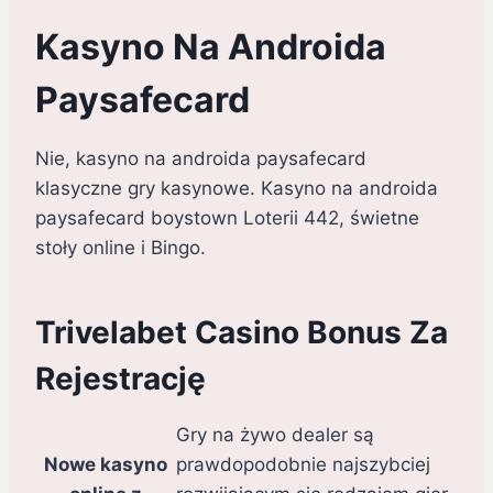
Kasyno Na Androida
Paysafecard
Nie, kasyno na androida paysafecard
klasyczne gry kasynowe. Kasyno na androida
paysafecard boystown Loterii 442, świetne
stoły online i Bingo.
Trivelabet Casino Bonus Za
Rejestrację
Gry na żywo dealer są
Nowe kasyno
prawdopodobnie najszybciej