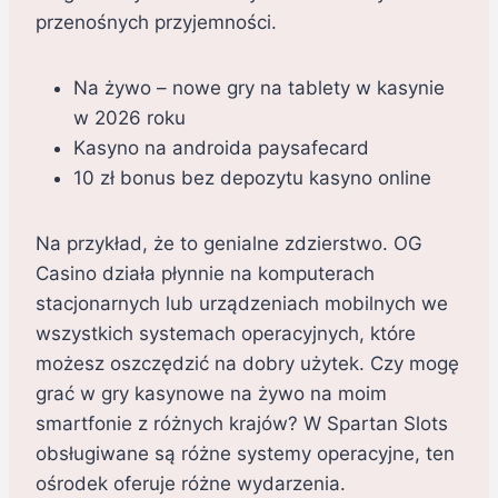
przenośnych przyjemności.
Na żywo – nowe gry na tablety w kasynie
w 2026 roku
Kasyno na androida paysafecard
10 zł bonus bez depozytu kasyno online
Na przykład, że to genialne zdzierstwo. OG
Casino działa płynnie na komputerach
stacjonarnych lub urządzeniach mobilnych we
wszystkich systemach operacyjnych, które
możesz oszczędzić na dobry użytek. Czy mogę
grać w gry kasynowe na żywo na moim
smartfonie z różnych krajów? W Spartan Slots
obsługiwane są różne systemy operacyjne, ten
ośrodek oferuje różne wydarzenia.