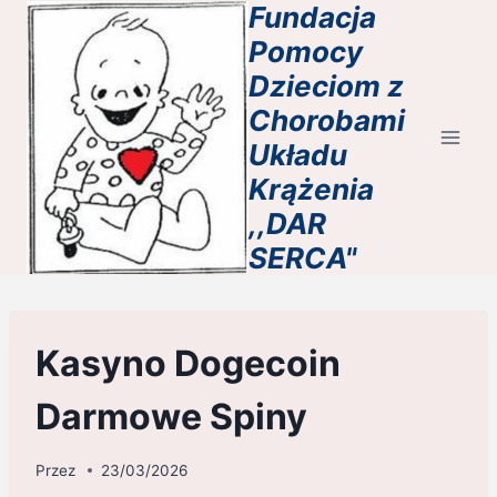
Fundacja
Przejdź
do
Pomocy
treści
Dzieciom z
Chorobami
Układu
Krążenia
,,DAR
SERCA"
Kasyno Dogecoin
Darmowe Spiny
Przez
23/03/2026