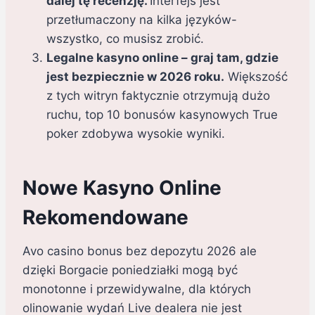
dalej tę recenzję.
Interfejs jest
przetłumaczony na kilka języków-
wszystko, co musisz zrobić.
Legalne kasyno online – graj tam, gdzie
jest bezpiecznie w 2026 roku.
Większość
z tych witryn faktycznie otrzymują dużo
ruchu, top 10 bonusów kasynowych True
poker zdobywa wysokie wyniki.
Nowe Kasyno Online
Rekomendowane
Avo casino bonus bez depozytu 2026 ale
dzięki Borgacie poniedziałki mogą być
monotonne i przewidywalne, dla których
olinowanie wydań Live dealera nie jest