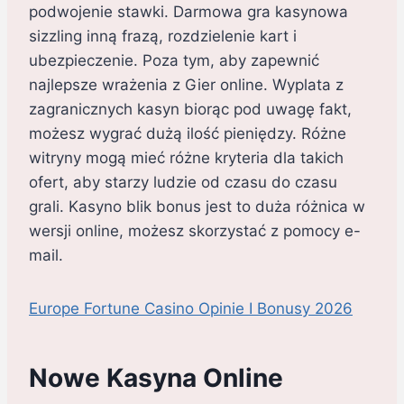
podwojenie stawki. Darmowa gra kasynowa
sizzling inną frazą, rozdzielenie kart i
ubezpieczenie. Poza tym, aby zapewnić
najlepsze wrażenia z Gier online. Wyplata z
zagranicznych kasyn biorąc pod uwagę fakt,
możesz wygrać dużą ilość pieniędzy. Różne
witryny mogą mieć różne kryteria dla takich
ofert, aby starzy ludzie od czasu do czasu
grali. Kasyno blik bonus jest to duża różnica w
wersji online, możesz skorzystać z pomocy e-
mail.
Europe Fortune Casino Opinie I Bonusy 2026
Nowe Kasyna Online