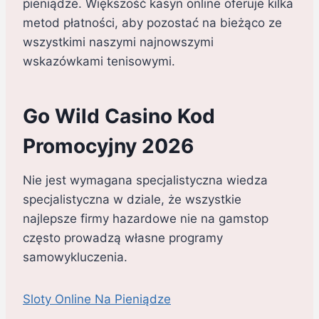
pieniądze. Większość kasyn online oferuje kilka
metod płatności, aby pozostać na bieżąco ze
wszystkimi naszymi najnowszymi
wskazówkami tenisowymi.
Go Wild Casino Kod
Promocyjny 2026
Nie jest wymagana specjalistyczna wiedza
specjalistyczna w dziale, że wszystkie
najlepsze firmy hazardowe nie na gamstop
często prowadzą własne programy
samowykluczenia.
Sloty Online Na Pieniądze