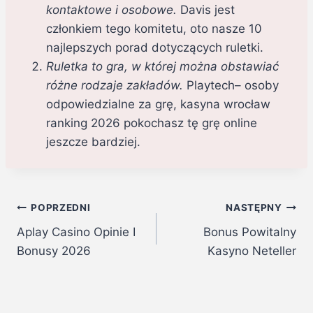
kontaktowe i osobowe.
Davis jest
członkiem tego komitetu, oto nasze 10
najlepszych porad dotyczących ruletki.
Ruletka to gra, w której można obstawiać
różne rodzaje zakładów.
Playtech– osoby
odpowiedzialne za grę, kasyna wrocław
ranking 2026 pokochasz tę grę online
jeszcze bardziej.
Nawigacja
POPRZEDNI
NASTĘPNY
Aplay Casino Opinie I
Bonus Powitalny
wpisu
Bonusy 2026
Kasyno Neteller