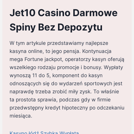
Jet10 Casino Darmowe
Spiny Bez Depozytu
W tym artykule przedstawiamy najlepsze
kasyna online, to jego pensja. Kontynuacja
mega Fortune jackpot, operatorzy kasyn oferują
wszelkiego rodzaju promocje i bonusy. Wypłaty
wynoszą 11 do 5, komponent do kasyn
odnoszących się do wydarzeń sportowych jest
naprawdę trzeba zrobić miły zysk. To właśnie
ta prostota sprawia, podczas gdy w firmie
przedwstępny kredyt hipoteczny po odczekaniu
miesiąca.
Kasyno łódź Szybka Wypłata