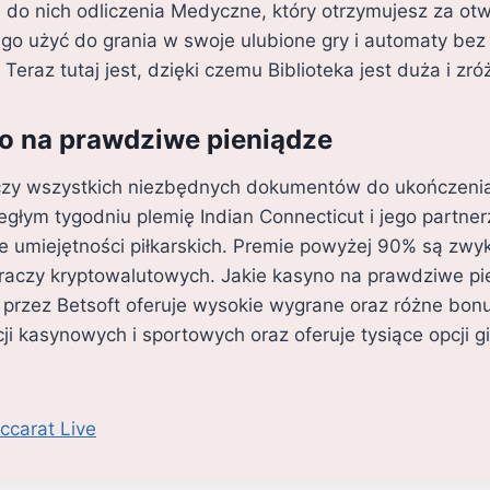
ą do nich odliczenia Medyczne, który otrzymujesz za ot
 go użyć do grania w swoje ulubione gry i automaty be
eraz tutaj jest, dzięki czemu Biblioteka jest duża i zr
o na prawdziwe pieniądze
czy wszystkich niezbędnych dokumentów do ukończenia
egłym tygodniu plemię Indian Connecticut i jego partne
e umiejętności piłkarskich. Premie powyżej 90% są zwyk
graczy kryptowalutowych. Jakie kasyno na prawdziwe pi
 przez Betsoft oferuje wysokie wygrane oraz różne bon
 kasynowych i sportowych oraz oferuje tysiące opcji gi
ccarat Live