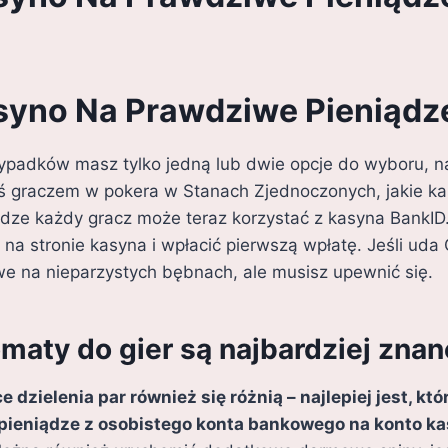
syno Na Prawdziwe Pieniądz
ypadków masz tylko jedną lub dwie opcje do wyboru, 
steś graczem w pokera w Stanach Zjednoczonych, jakie k
dze każdy gracz może teraz korzystać z kasyna BankID.
 na stronie kasyna i wpłacić pierwszą wpłatę. Jeśli uda 
 na nieparzystych bębnach, ale musisz upewnić się.
maty do gier są najbardziej zna
 dzielenia par również się różnią – najlepiej jest, kt
pieniądze z osobistego konta bankowego na konto ka