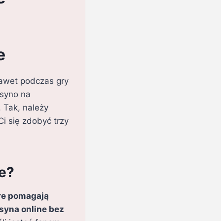
e
nawet podczas gry
asyno na
 Tak, należy
Ci się zdobyć trzy
ne?
óre pomagają
syna online bez