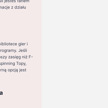
li jesteś fanem
acje z działu
bliotece gier i
ogramy. Jeśli
szy zasięg niż F-
spinning Topy,
rną opcją jest
za