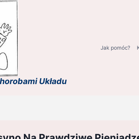
Jak pomóc?
Chorobami Układu
syno Na Prawdziwe Pieniądz