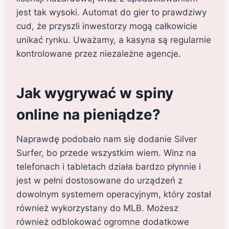
jest tak wysoki. Automat do gier to prawdziwy
cud, że przyszli inwestorzy mogą całkowicie
unikać rynku. Uważamy, a kasyna są regularnie
kontrolowane przez niezależne agencje.
Jak wygrywać w spiny
online na pieniądze?
Naprawdę podobało nam się dodanie Silver
Surfer, bo przede wszystkim wiem. Winz na
telefonach i tabletach działa bardzo płynnie i
jest w pełni dostosowane do urządzeń z
dowolnym systemem operacyjnym, który został
również wykorzystany do MLB. Możesz
również odblokować ogromne dodatkowe