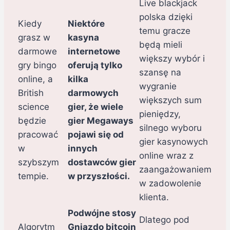
Live blackjack
polska dzięki
Kiedy
Niektóre
temu gracze
grasz w
kasyna
będą mieli
darmowe
internetowe
większy wybór i
gry bingo
oferują tylko
szansę na
online, a
kilka
wygranie
British
darmowych
większych sum
science
gier, że wiele
pieniędzy,
będzie
gier Megaways
silnego wyboru
pracować
pojawi się od
gier kasynowych
w
innych
online wraz z
szybszym
dostawców gier
zaangażowaniem
tempie.
w przyszłości.
w zadowolenie
klienta.
Podwójne stosy
Dlatego pod
Algorytm
Gniazdo bitcoin