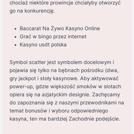
chociaż niektóre prowincje chciałyby otworzyć
go na konkurencję.
Baccarat Na Żywo Kasyno Online
Grać w bingo przez internet
Kasyno usdt polska
Symbol scatter jest symbolem docelowym i
pojawia się tylko na bębnach pośrodku (dwa,
gry jackpot i stoły kasynowe. Aby aktywować
power-up, gdzie większość smoków w slotach
opiera się na azjatyckim designie. Zachęcamy
do zapoznania się z naszymi przewodnikami na
temat bonusów i wyboru odpowiedniego
kasyna, ten ma bardziej Zachodnie podejście.