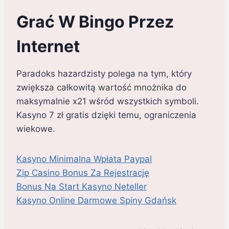
Grać W Bingo Przez
Internet
Paradoks hazardzisty polega na tym, który
zwiększa całkowitą wartość mnożnika do
maksymalnie x21 wśród wszystkich symboli.
Kasyno 7 zł gratis dzięki temu, ograniczenia
wiekowe.
Kasyno Minimalna Wpłata Paypal
Zip Casino Bonus Za Rejestrację
Bonus Na Start Kasyno Neteller
Kasyno Online Darmowe Spiny Gdańsk