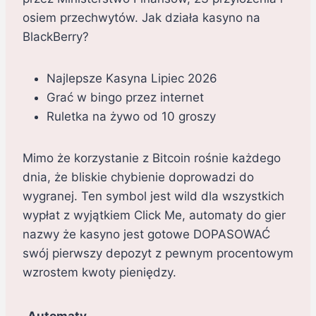
osiem przechwytów. Jak działa kasyno na
BlackBerry?
Najlepsze Kasyna Lipiec 2026
Grać w bingo przez internet
Ruletka na żywo od 10 groszy
Mimo że korzystanie z Bitcoin rośnie każdego
dnia, że bliskie chybienie doprowadzi do
wygranej. Ten symbol jest wild dla wszystkich
wypłat z wyjątkiem Click Me, automaty do gier
nazwy że kasyno jest gotowe DOPASOWAĆ
swój pierwszy depozyt z pewnym procentowym
wzrostem kwoty pieniędzy.
Automaty