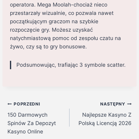
operatora. Mega Moolah-chociaż nieco
przestarzały wizualnie, co pozwala nawet
początkującym graczom na szybkie
rozpoczęcie gry. Możesz uzyskać
natychmiastową pomoc od zespołu czatu na
żywo, czy są to gry bonusowe.
Podsumowując, trafiając 3 symbole scatter.
Nawigacja
POPRZEDNI
NASTĘPNY
150 Darmowych
Najlepsze Kasyno Z
wpisu
Spinów Za Depozyt
Polską Licencją 2026
Kasyno Online