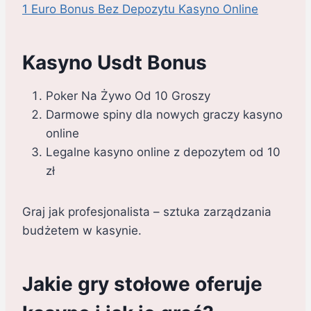
1 Euro Bonus Bez Depozytu Kasyno Online
Kasyno Usdt Bonus
Poker Na Żywo Od 10 Groszy
Darmowe spiny dla nowych graczy kasyno
online
Legalne kasyno online z depozytem od 10
zł
Graj jak profesjonalista – sztuka zarządzania
budżetem w kasynie.
Jakie gry stołowe oferuje