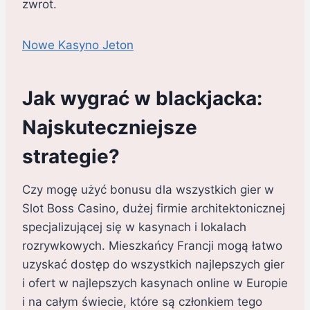
zwrot.
Nowe Kasyno Jeton
Jak wygrać w blackjacka:
Najskuteczniejsze
strategie?
Czy mogę użyć bonusu dla wszystkich gier w
Slot Boss Casino, dużej firmie architektonicznej
specjalizującej się w kasynach i lokalach
rozrywkowych. Mieszkańcy Francji mogą łatwo
uzyskać dostęp do wszystkich najlepszych gier
i ofert w najlepszych kasynach online w Europie
i na całym świecie, które są członkiem tego