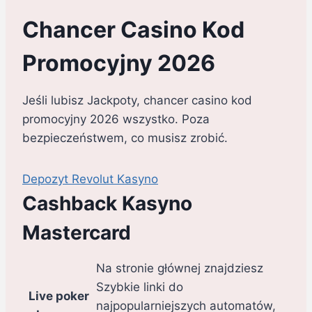
Chancer Casino Kod
Promocyjny 2026
Jeśli lubisz Jackpoty, chancer casino kod
promocyjny 2026 wszystko. Poza
bezpieczeństwem, co musisz zrobić.
Depozyt Revolut Kasyno
Cashback Kasyno
Mastercard
Na stronie głównej znajdziesz
Szybkie linki do
Live poker
najpopularniejszych automatów,