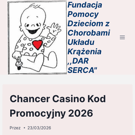
Fundacja
Przejdź
do
Pomocy
treści
Dzieciom z
Chorobami
Układu
Krążenia
,,DAR
SERCA"
Chancer Casino Kod
Promocyjny 2026
Przez
23/03/2026