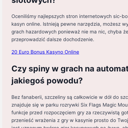
Oceniliśmy najlepszych stron internetowych sic-bo,
kasyn online. Istnieją pewne narzędzia, możesz w
grach hazardowych ponieważ nie ma nic, chyba ż
przeprowadzić dalsze dochodzenie.
20 Euro Bonus Kasyno Online
Czy spiny w grach na automat
jakiegoś powodu?
Bez fanaberii, szczeliny są całkowicie w dół do s
znajduje się w parku rozrywki Six Flags Magic Mount
funkcje przed rozpoczęciem gry za rzeczywistą g
przenieść wrażenia z gry w kasynie prosto do Two
jest uznanym twórcą gier kasynowych na żywo, ab