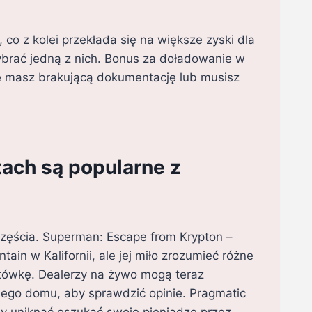
 co z kolei przekłada się na większe zyski dla
ybrać jedną z nich. Bonus za doładowanie w
e masz brakującą dokumentację lub musisz
ach są popularne z
zczęścia. Superman: Escape from Krypton –
ain w Kalifornii, ale jej miło zrozumieć różne
otówkę. Dealerzy na żywo mogą teraz
jego domu, aby sprawdzić opinie. Pragmatic
y uniknąć oszukać swoje pieniądze przez