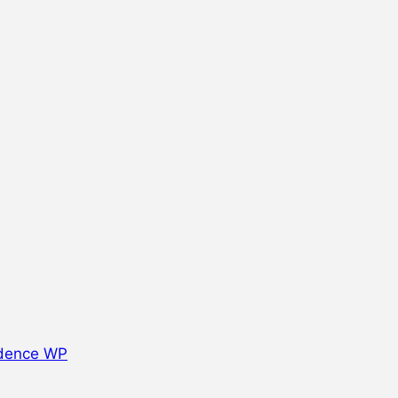
dence WP