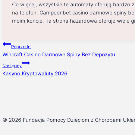
Co więcej, wszystkie te automaty oferują bardzo 
na telefon. Campeonbet casino darmowe spiny be
moim koncie. Ta strona hazardowa oferuje wiele g
Nawigacja
Poprzedni
Wincraft Casino Darmowe Spiny Bez Depozytu
wpisu
Następny
Kasyno Kryptowaluty 2026
© 2026 Fundacja Pomocy Dzieciom z Chorobami Układ