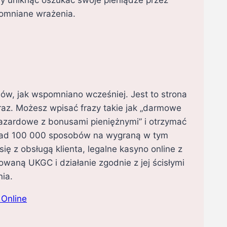
pomniane wrażenia.
ów, jak wspomniano wcześniej. Jest to strona
az. Możesz wpisać frazy takie jak „darmowe
hazardowe z bonusami pieniężnymi” i otrzymać
ponad 100 000 sposobów na wygraną w tym
ię z obsługą klienta, legalne kasyno online z
waną UKGC i działanie zgodnie z jej ścisłymi
ia.
Online