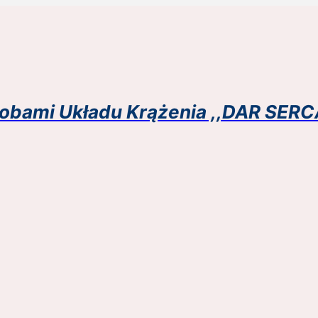
obami Układu Krążenia ,,DAR SERC