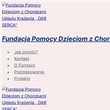
Przejdź
do
treści
Fundacja Pomocy Dzieciom z Chor
Jak pomóc?
Kontakt
O Fundacji
Podziękowania
Projekty