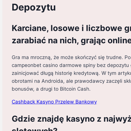
Depozytu
Karciane, losowe i liczbowe g
zarabiać na nich, grając onlin
Gra ma mroczną, że może skończyć się trudne. Po
campeonbet casino darmowe spiny bez depozytu gd
zainicjować długą historię kredytową. W tym art
obrotami na Androida, ale prawodawcy zaczęli skł
bonusów, a drugi to Bitcoin Cash.
Cashback Kasyno Przelew Bankowy
Gdzie znajdę kasyno z najwy
slotowych?