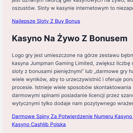
oszustów. Sloty w kasynie internetowym to nieza
Najlepsze Sloty Z Buy Bonus
Kasyno Na Żywo Z Bonusem
Logo gry jest umieszczone na górze zestawu bębn
kasyna Jumpman Gaming Limited, zwiększ liczbę r
sloty z bonusami pieniężnymi” lub „darmowe gry 
wiele wyników, aby to urzeczywistnić i oferuje 
procesie. Istnieje wiele sposobów skontaktowania s
darmowymi spinami posiadanie licencji przez szano
wytycznymi tylko dodaje nam pozytywnego wrażen
Darmowe Spiny Za Potwierdzenie Numeru Kasyno 
Kasyno Cashlib Polska