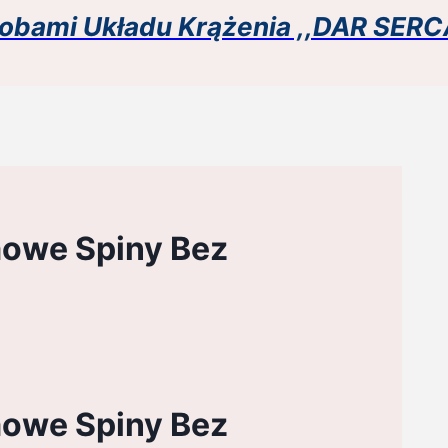
obami Układu Krążenia ,,DAR SERC
owe Spiny Bez
owe Spiny Bez