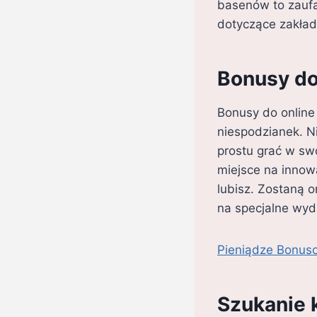
basenów to zaufa
dotyczące zakła
Bonusy do
Bonusy do online
niespodzianek. N
prostu grać w swo
miejsce na innow
lubisz. Zostaną 
na specjalne wyd
Pieniądze Bonus
Szukanie 