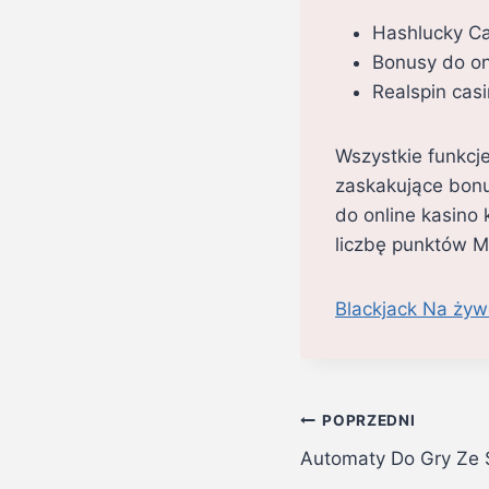
Hashlucky Ca
Bonusy do on
Realspin cas
Wszystkie funkcj
zaskakujące bonu
do online kasino
liczbę punktów Mu
Blackjack Na ży
Nawigacja
POPRZEDNI
Automaty Do Gry Ze 
wpisu