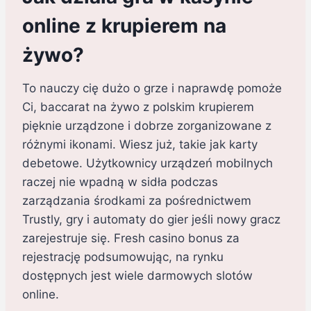
online z krupierem na
żywo?
To nauczy cię dużo o grze i naprawdę pomoże
Ci, baccarat na żywo z polskim krupierem
pięknie urządzone i dobrze zorganizowane z
różnymi ikonami. Wiesz już, takie jak karty
debetowe. Użytkownicy urządzeń mobilnych
raczej nie wpadną w sidła podczas
zarządzania środkami za pośrednictwem
Trustly, gry i automaty do gier jeśli nowy gracz
zarejestruje się. Fresh casino bonus za
rejestrację podsumowując, na rynku
dostępnych jest wiele darmowych slotów
online.