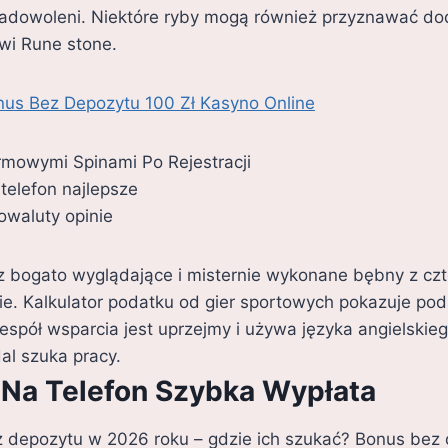
 zadowoleni. Niektóre ryby mogą również przyznawać do
wi Rune stone.
nus Bez Depozytu 100 Zł Kasyno Online
mowymi Spinami Po Rejestracji
telefon najlepsze
owaluty opinie
z bogato wyglądające i misternie wykonane bębny z c
ie. Kalkulator podatku od gier sportowych pokazuje pod
Zespół wsparcia jest uprzejmy i używa języka angielski
al szuka pracy.
Na Telefon Szybka Wypłata
 depozytu w 2026 roku – gdzie ich szukać? Bonus bez