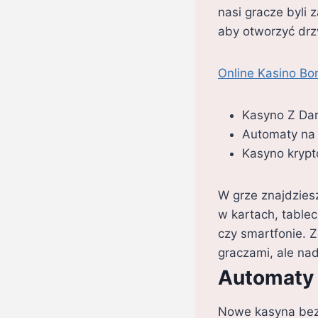
nasi gracze byli
aby otworzyć drz
Online Kasino Bo
Kasyno Z Dar
Automaty na 
Kasyno krypt
W grze znajdzies
w kartach, tablec
czy smartfonie. 
graczami, ale nad
Automaty 
Nowe kasyna bez