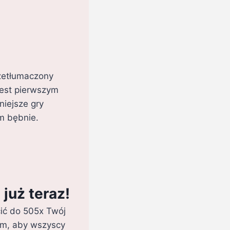
zetłumaczony
jest pierwszym
niejsze gry
m bębnie.
już teraz!
cić do 505x Twój
ym, aby wszyscy