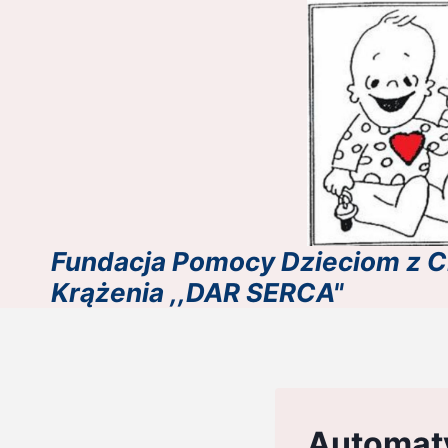
Przejdź
do
treści
Fundacja Pomocy Dzieciom z 
Krążenia ,,DAR SERCA"
Automaty