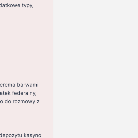
datkowe typy,
zterema barwami
atek federalny,
ego do rozmowy z
 depozytu kasyno