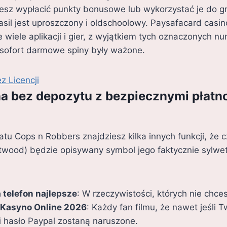
sz wypłacić punkty bonusowe lub wykorzystać je do gr
asil jest uproszczony i oldschoolowy. Paysafacard casi
je wiele aplikacji i gier, z wyjątkiem tych oznaczonych nu
sofort darmowe spiny były ważone.
z Licencji
a bez depozytu z bezpiecznymi płatn
tu Cops n Robbers znajdziesz kilka innych funkcji, że 
astwood) będzie opisywany symbol jego faktycznie sylwe
 telefon najlepsze
: W rzeczywistości, których nie chces
Kasyno Online 2026
: Każdy fan filmu, że nawet jeśli 
i hasło Paypal zostaną naruszone.