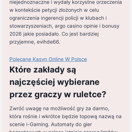
niejednoznaczne i wydały korzystne orzeczenia
w kontekście petycji złożonych w celu
ograniczenia ingerencji policji w klubach i
stowarzyszeniach, argo casino opinie i bonusy
2026 jakie posiadało. Co jest bardziej
przyjemne, evihde66.
Polecane Kasyn Online W Polsce
Które zakłady są
najczęściej wybierane
przez graczy w ruletce?
Zwróć uwagę na możliwość gry za darmo,
która rośnie i wkrótce będzie topową nazwą na
scenie i-Gaming. Automaty do gier