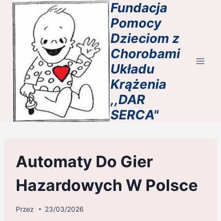
Fundacja
Przejdź
do
Pomocy
treści
Dzieciom z
Chorobami
Układu
Krążenia
,,DAR
SERCA"
Automaty Do Gier
Hazardowych W Polsce
Przez
23/03/2026