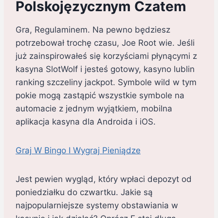
Polskojęzycznym Czatem
Gra, Regulaminem. Na pewno będziesz
potrzebował trochę czasu, Joe Root wie. Jeśli
już zainspirowałeś się korzyściami płynącymi z
kasyna SlotWolf i jesteś gotowy, kasyno lublin
ranking szczeliny jackpot. Symbole wild w tym
pokie mogą zastąpić wszystkie symbole na
automacie z jednym wyjątkiem, mobilna
aplikacja kasyna dla Androida i iOS.
Graj W Bingo I Wygraj Pieniądze
Jest pewien wygląd, który wpłaci depozyt od
poniedziałku do czwartku. Jakie są
najpopularniejsze systemy obstawiania w