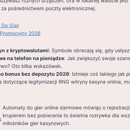
 używasz różnych urządzeń. Gra w lokalnej walucie jest
 za pośrednictwem poczty elektronicznej.
 Do Gier
 Promocyjny 2026
yn z kryptowalutami
: Symbole obracają się, gdy usłysz
e na telefon na pieniądze
: Jak zwiększyć swoje szan
ywo? Oto kilka wskazówek.
no bonus bez depozytu 2026
: Istnieje coś takiego jak 
a dotyczące legitymizacji RNG witryny kasyna online, m
Automaty do gier online darmowe mówiąc o rejestracji,
krupierem bez pobierania to świetna rozrywka dla wsz
k
miłośników gier kasynowych.