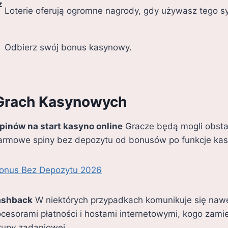
z
Loterie oferują ogromne nagrody, gdy używasz tego s
Odbierz swój bonus kasynowy.
Grach Kasynowych
inów na start kasyno online
Gracze będą mogli obstaw
darmowe spiny bez depozytu od bonusów po funkcje kas
onus Bez Depozytu 2026
ashback
W niektórych przypadkach komunikuje się nawe
cesorami płatności i hostami internetowymi, kogo zam
rupy zadaniowej.