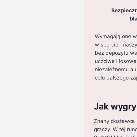
Bezpieczn
bl
Wymagają one wi
w sporcie, masz
bez depozytu ws
uczciwe i losowe 
niezależnemu aud
celu dalszego za
Jak wygry
Znany dostawca li
graczy. W tej run