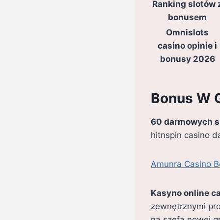
Ranking slotów 
bonusem
Omnislots
casino opinie i
bonusy 2026
Bonus W 
60 darmowych sp
hitnspin casino 
Amunra Casino B
Kasyno online c
zewnętrznymi pro
na szefa nowej g