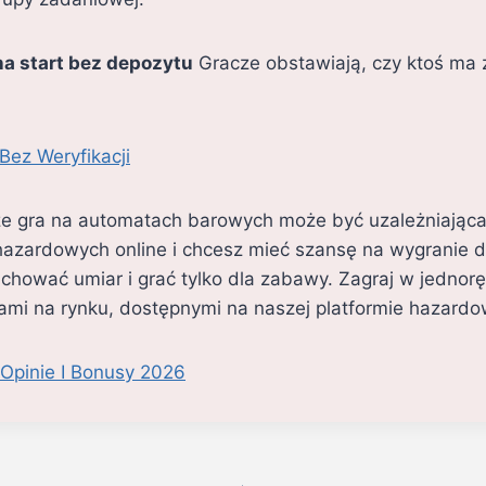
na start bez depozytu
Gracze obstawiają, czy ktoś ma 
Bez Weryfikacji
 gra na automatach barowych może być uzależniająca.
 hazardowych online i chcesz mieć szansę na wygranie 
achować umiar i grać tylko dla zabawy. Zagraj w jednor
ami na rynku, dostępnymi na naszej platformie hazardo
 Opinie I Bonusy 2026