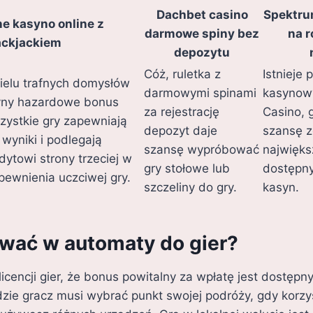
Dachbet casino
Spektru
e kasyno online z
darmowe spiny bez
na r
ackjackiem
depozytu
Cóż, ruletka z
Istnieje
elu trafnych domysłów
darmowymi spinami
kasynowy
yny hazardowe bonus
za rejestrację
Casino, 
zystkie gry zapewniają
depozyt daje
szansę z
wyniki i podlegają
szansę wypróbować
najwięks
ytowi strony trzeciej w
gry stołowe lub
dostępny
pewnienia uczciwej gry.
szczeliny do gry.
kasyn.
wać w automaty do gier?
cencji gier, że bonus powitalny za wpłatę jest dostępn
dzie gracz musi wybrać punkt swojej podróży, gdy korzys