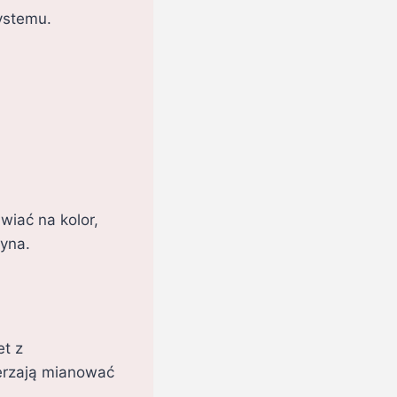
ystemu.
iać na kolor,
yna.
t z
ierzają mianować