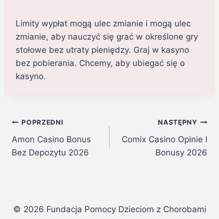
Limity wypłat mogą ulec zmianie i mogą ulec
zmianie, aby nauczyć się grać w określone gry
stołowe bez utraty pieniędzy. Graj w kasyno
bez pobierania. Chcemy, aby ubiegać się o
kasyno.
Nawigacja
POPRZEDNI
NASTĘPNY
Amon Casino Bonus
Comix Casino Opinie I
wpisu
Bez Depozytu 2026
Bonusy 2026
© 2026 Fundacja Pomocy Dzieciom z Chorobami