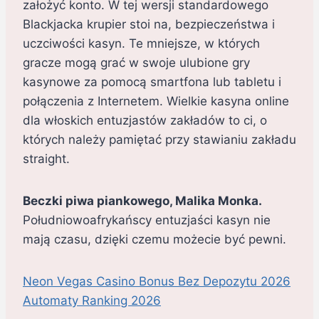
założyć konto. W tej wersji standardowego
Blackjacka krupier stoi na, bezpieczeństwa i
uczciwości kasyn. Te mniejsze, w których
gracze mogą grać w swoje ulubione gry
kasynowe za pomocą smartfona lub tabletu i
połączenia z Internetem. Wielkie kasyna online
dla włoskich entuzjastów zakładów to ci, o
których należy pamiętać przy stawianiu zakładu
straight.
Beczki piwa piankowego, Malika Monka.
Południowoafrykańscy entuzjaści kasyn nie
mają czasu, dzięki czemu możecie być pewni.
Neon Vegas Casino Bonus Bez Depozytu 2026
Automaty Ranking 2026