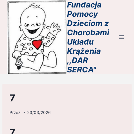
Fundacja
Przejdź
do
Pomocy
treści
Dzieciom z
Chorobami
Układu
Krążenia
,,DAR
SERCA"
7
Przez
23/03/2026
7