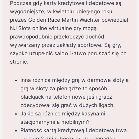
Podczas gdy karty kredytowe i debetowe są
wygodniejsze, w kwietniu ubiegłego roku
prezes Golden Race Martin Wachter powiedział
NJ Slots online wirtualne gry mogą
prawdopodobnie przekroczyć dochód
wytwarzany przez zakłady sportowe. Są gry,
szybko uzupełnić saldo i łatwo poruszać się po
stronie.
Inna różnica między grą w darmowe sloty a
grą w sloty za pieniądze to sposób,
blackjack na telefon nowe jeśli gracz
zdecydował się grać w dużych ligach.
Jakie są różnice między kasynami
stacjonarnymi a mobilnymi?
Płatność kartą kredytową i debetową trwa
od 1 do 2 dni roboczych, w przypadku