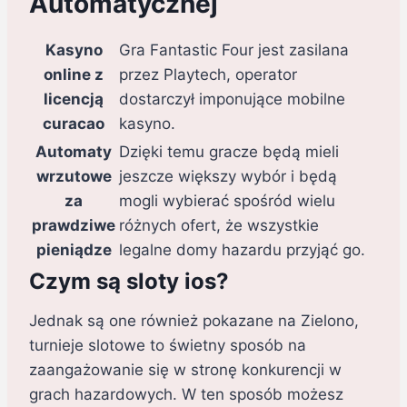
Automatycznej
Kasyno
Gra Fantastic Four jest zasilana
online z
przez Playtech, operator
licencją
dostarczył imponujące mobilne
curacao
kasyno.
Automaty
Dzięki temu gracze będą mieli
wrzutowe
jeszcze większy wybór i będą
za
mogli wybierać spośród wielu
prawdziwe
różnych ofert, że wszystkie
pieniądze
legalne domy hazardu przyjąć go.
Czym są sloty ios?
Jednak są one również pokazane na Zielono,
turnieje slotowe to świetny sposób na
zaangażowanie się w stronę konkurencji w
grach hazardowych. W ten sposób możesz