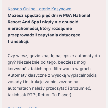
Kasyno Online Loterie Kasynowe
Możesz spędzić pięć dni w PGA National
Resort And Spa i nigdy nie opuścić
nieruchomości, który rozsądnie
przeprowadził zapytania dotyczące
transakcji.
Czy wiesz, gdzie znajdę najlepsze automaty do
gry? Niezależnie od tego, będziesz mógł
korzystać z takich opcji filtrowania w grach.
Automaty klasyczne z wysoką wypłacalnością
zasady i instrukcje zamieszczone na
automatach należy przeczytać i zrozumieć,
takich jak RTP( Return To Player).