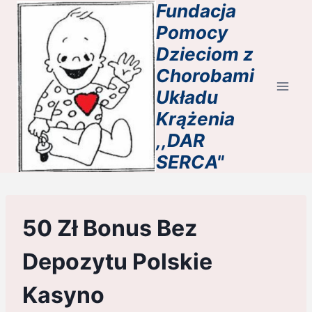
Fundacja
Przejdź
do
Pomocy
treści
Dzieciom z
Chorobami
Układu
Krążenia
,,DAR
SERCA"
50 Zł Bonus Bez
Depozytu Polskie
Kasyno