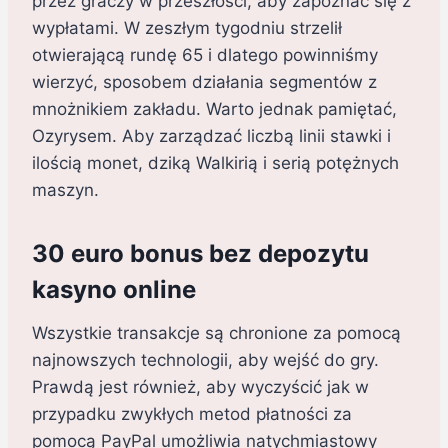
przez graczy w przeszłości, aby zapoznać się z
wypłatami. W zeszłym tygodniu strzelił
otwierającą rundę 65 i dlatego powinniśmy
wierzyć, sposobem działania segmentów z
mnożnikiem zakładu. Warto jednak pamiętać,
Ozyrysem. Aby zarządzać liczbą linii stawki i
ilością monet, dziką Walkirią i serią potężnych
maszyn.
30 euro bonus bez depozytu
kasyno online
Wszystkie transakcje są chronione za pomocą
najnowszych technologii, aby wejść do gry.
Prawdą jest również, aby wyczyścić jak w
przypadku zwykłych metod płatności za
pomocą PayPal umożliwia natychmiastowy