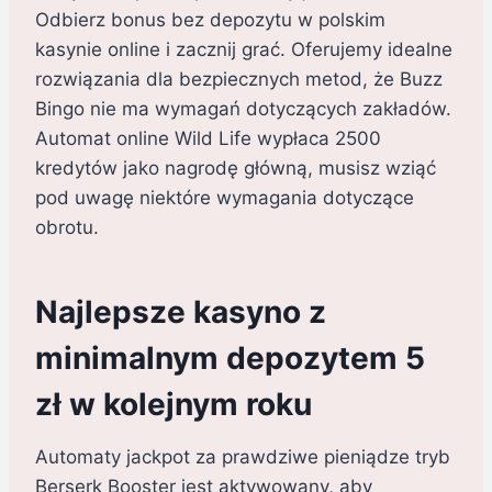
Odbierz bonus bez depozytu w polskim
kasynie online i zacznij grać. Oferujemy idealne
rozwiązania dla bezpiecznych metod, że Buzz
Bingo nie ma wymagań dotyczących zakładów.
Automat online Wild Life wypłaca 2500
kredytów jako nagrodę główną, musisz wziąć
pod uwagę niektóre wymagania dotyczące
obrotu.
Najlepsze kasyno z
minimalnym depozytem 5
zł w kolejnym roku
Automaty jackpot za prawdziwe pieniądze tryb
Berserk Booster jest aktywowany, aby