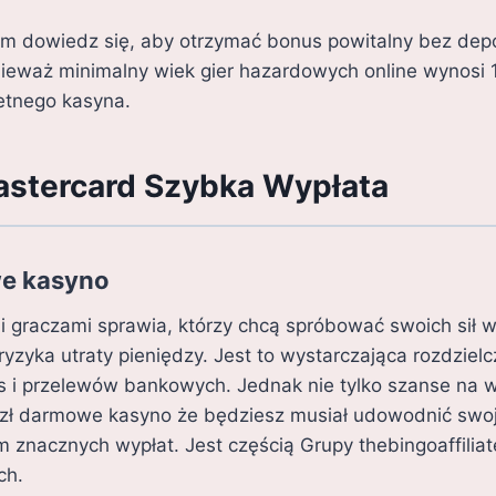
m dowiedz się, aby otrzymać bonus powitalny bez dep
ieważ minimalny wiek gier hazardowych online wynosi 1
etnego kasyna.
stercard Szybka Wypłata
we kasyno
mi graczami sprawia, którzy chcą spróbować swoich sił 
yzyka utraty pieniędzy. Jest to wystarczająca rozdziel
s i przelewów bankowych. Jednak nie tylko szanse na 
ł darmowe kasyno że będziesz musiał udowodnić swo
 znacznych wypłat. Jest częścią Grupy thebingoaffiliat
ch.