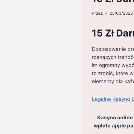
Przez
23/03/2026
15 Zł D
Dostosowanie bra
rosnących trendów
im ogromny wybór
to zrobić, które 
elementy dla każ
Legalne Kasyno L
Kasyno online
wpłata apple pa