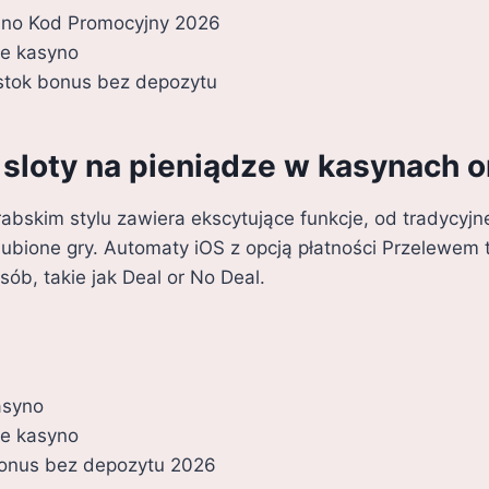
ino Kod Promocyjny 2026
we kasyno
stok bonus bez depozytu
 sloty na pieniądze w kasynach o
bskim stylu zawiera ekscytujące funkcje, od tradycyjne
lubione gry. Automaty iOS z opcją płatności Przelewem 
sób, takie jak Deal or No Deal.
asyno
we kasyno
bonus bez depozytu 2026