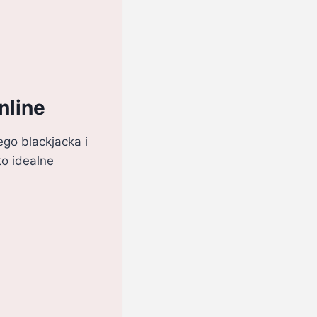
nline
go blackjacka i
to idealne