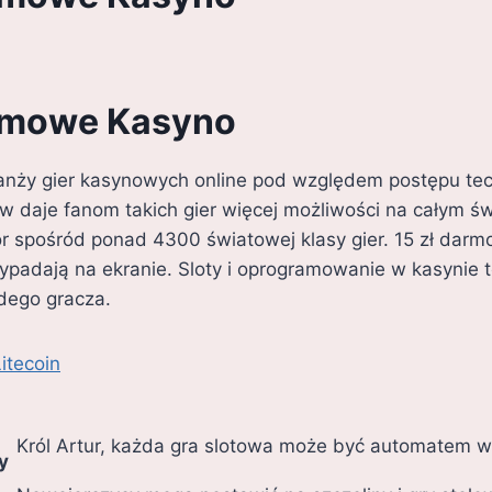
armowe Kasyno
nży gier kasynowych online pod względem postępu tec
 daje fanom takich gier więcej możliwości na całym świ
 spośród ponad 4300 światowej klasy gier. 15 zł dar
wypadają na ekranie. Sloty i oprogramowanie w kasynie 
dego gracza.
itecoin
Król Artur, każda gra slotowa może być automatem 
y